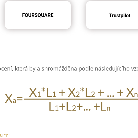
ení, která byla shromážděna podle následujícího vz
u "n"