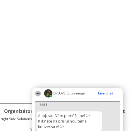
ORLOVÉ Groomingu
Live chat
14:33
Organizátor hlasování
Plebiscyt
Kontakt
Ahoj, rádi Vám pomůžeme! 🙂
right Side Solutions sp. z o. o. sp. k.
Vítězové
Kontakt
Klikněte na příslušnou téma
ul. Ruska 22
Seznam
konverzace! 🙂
Wrocław 50-079
všech