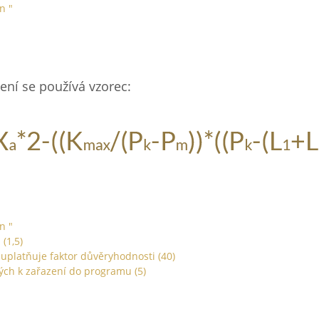
n "
ní se používá vzorec:
n "
(1,5)
 uplatňuje faktor důvěryhodnosti (40)
ch k zařazení do programu (5)