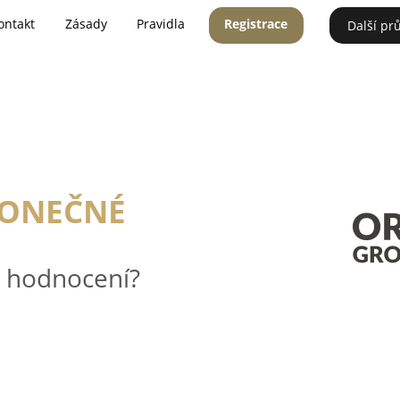
ontakt
Zásady
Pravidla
Registrace
Další pr
KONEČNÉ
é hodnocení?