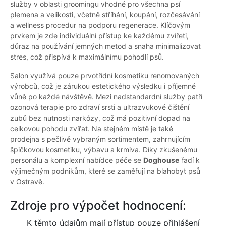
služby v oblasti groomingu vhodné pro všechna psí
plemena a velikosti, včetně stříhání, koupání, rozčesávání
a wellness procedur na podporu regenerace. Klíčovým
prvkem je zde individuální přístup ke každému zvířeti,
důraz na používání jemných metod a snaha minimalizovat
stres, což přispívá k maximálnímu pohodlí psů.
Salon využívá pouze prvotřídní kosmetiku renomovaných
výrobců, což je zárukou estetického výsledku i příjemné
vůně po každé návštěvě. Mezi nadstandardní služby patří
ozonová terapie pro zdraví srsti a ultrazvukové čištění
zubů bez nutnosti narkózy, což má pozitivní dopad na
celkovou pohodu zvířat. Na stejném místě je také
prodejna s pečlivě vybraným sortimentem, zahrnujícím
špičkovou kosmetiku, výbavu a krmiva. Díky zkušenému
personálu a komplexní nabídce péče se
Doghouse
řadí k
výjimečným podnikům, které se zaměřují na blahobyt psů
v Ostravě.
Zdroje pro výpočet hodnocení:
K těmto údajům mají přístup pouze přihlášení