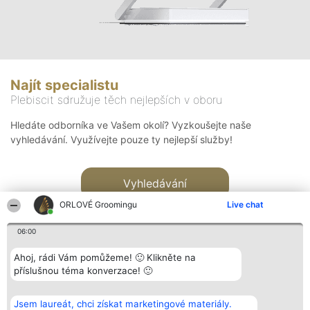
Najít specialistu
Plebiscit sdružuje těch nejlepších v oboru
Hledáte odborníka ve Vašem okolí? Vyzkoušejte naše
vyhledávání. Využívejte pouze ty nejlepší služby!
Vyhledávání
ORLOVÉ Groomingu
Live chat
06:00
Ahoj, rádi Vám pomůžeme! 🙂 Klikněte na
příslušnou téma konverzace! 🙂
Organizátor hlasování
Plebiscyt
Kontakt
Bright Side Solutions sp. z o.
Vítězové
Kontakt
Jsem laureát, chci získat marketingové materiály.
o. sp. k.
Seznam všech