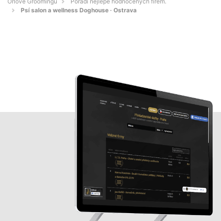
Orlové Groomingu
Pořadí nejlépe hodnocených firem.
Psí salon a wellness Doghouse · Ostrava