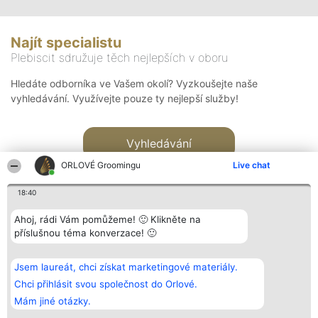
Najít specialistu
Plebiscit sdružuje těch nejlepších v oboru
Hledáte odborníka ve Vašem okolí? Vyzkoušejte naše
vyhledávání. Využívejte pouze ty nejlepší služby!
Vyhledávání
ORLOVÉ Groomingu
Live chat
18:40
Ahoj, rádi Vám pomůžeme! 🙂 Klikněte na
příslušnou téma konverzace! 🙂
Organizátor hlasování
Plebiscyt
Kontakt
Bright Side Solutions sp. z o.
Vítězové
Kontakt
Jsem laureát, chci získat marketingové materiály.
o. sp. k.
Seznam všech
ul. Ruska 22
laureátů
Chci přihlásit svou společnost do Orlové.
Wrocław 50-079
Zásady
Mám jiné otázky.
KRS 0000749100 | Regon
Pravidla
381313360 | NIP 8943132676
Zásady