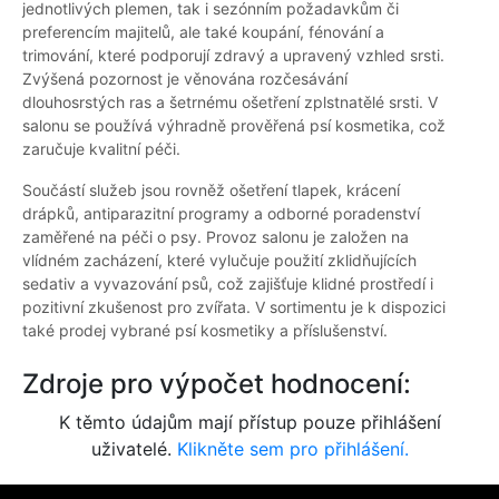
jednotlivých plemen, tak i sezónním požadavkům či
preferencím majitelů, ale také koupání, fénování a
trimování, které podporují zdravý a upravený vzhled srsti.
Zvýšená pozornost je věnována rozčesávání
dlouhosrstých ras a šetrnému ošetření zplstnatělé srsti. V
salonu se používá výhradně prověřená psí kosmetika, což
zaručuje kvalitní péči.
Součástí služeb jsou rovněž ošetření tlapek, krácení
drápků, antiparazitní programy a odborné poradenství
zaměřené na péči o psy. Provoz salonu je založen na
vlídném zacházení, které vylučuje použití zklidňujících
sedativ a vyvazování psů, což zajišťuje klidné prostředí i
pozitivní zkušenost pro zvířata. V sortimentu je k dispozici
také prodej vybrané psí kosmetiky a příslušenství.
Zdroje pro výpočet hodnocení:
K těmto údajům mají přístup pouze přihlášení
uživatelé.
Klikněte sem pro přihlášení.