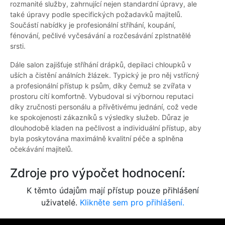
rozmanité služby, zahrnující nejen standardní úpravy, ale
také úpravy podle specifických požadavků majitelů.
Součástí nabídky je profesionální stříhání, koupání,
fénování, pečlivé vyčesávání a rozčesávání zplstnatělé
srsti.
Dále salon zajišťuje stříhání drápků, depilaci chloupků v
uších a čistění análních žlázek. Typický je pro něj vstřícný
a profesionální přístup k psům, díky čemuž se zvířata v
prostoru cítí komfortně. Vybudoval si výbornou reputaci
díky zručnosti personálu a přívětivému jednání, což vede
ke spokojenosti zákazníků s výsledky služeb. Důraz je
dlouhodobě kladen na pečlivost a individuální přístup, aby
byla poskytována maximálně kvalitní péče a splněna
očekávání majitelů.
Zdroje pro výpočet hodnocení:
K těmto údajům mají přístup pouze přihlášení
uživatelé.
Klikněte sem pro přihlášení.