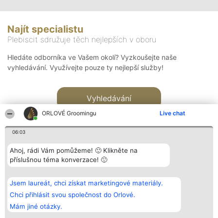
Najít specialistu
Plebiscit sdružuje těch nejlepších v oboru
Hledáte odborníka ve Vašem okolí? Vyzkoušejte naše
vyhledávání. Využívejte pouze ty nejlepší služby!
Vyhledávání
ORLOVÉ Groomingu
Live chat
06:03
Ahoj, rádi Vám pomůžeme! 🙂 Klikněte na
příslušnou téma konverzace! 🙂
Organizátor hlasování
Plebiscyt
Kontakt
Bright Side Solutions sp. z o.
Vítězové
Kontakt
Jsem laureát, chci získat marketingové materiály.
o. sp. k.
Seznam všech
ul. Ruska 22
laureátů
Chci přihlásit svou společnost do Orlové.
Wrocław 50-079
Zásady
Mám jiné otázky.
KRS 0000749100 | Regon
Pravidla
381313360 | NIP 8943132676
Zásady