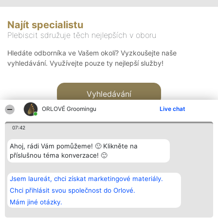
Najít specialistu
Plebiscit sdružuje těch nejlepších v oboru
Hledáte odborníka ve Vašem okolí? Vyzkoušejte naše
vyhledávání. Využívejte pouze ty nejlepší služby!
Vyhledávání
ORLOVÉ Groomingu
Live chat
07:42
Ahoj, rádi Vám pomůžeme! 🙂 Klikněte na
příslušnou téma konverzace! 🙂
Organizátor hlasování
Plebiscyt
Kontakt
Bright Side Solutions sp. z o.
Vítězové
Kontakt
Jsem laureát, chci získat marketingové materiály.
o. sp. k.
Seznam všech
ul. Ruska 22
laureátů
Chci přihlásit svou společnost do Orlové.
Wrocław 50-079
Zásady
Mám jiné otázky.
KRS 0000749100 | Regon
Pravidla
381313360 | NIP 8943132676
Zásady
ochrany