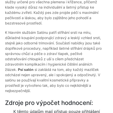
služby určené pro všechna plemena i křížence, přičemž
klade vysoký důraz na individuální a šetrný přístup ke
každému zvířeti. Každý pes zde projde péčí s maximální
pečlivostí a láskou, aby bylo zajištěno jeho pohodlí a
bezstresové prostředí.
K hlavním službám Salónu patří stříhání srsti na míru,
důkladné koupání podporující zdravý a lesklý vzhled srsti,
stejně jako odborné trimování. Součástí nabídky jsou také
doplňkové procedury, například šetrné stříhání drápků pro
správnou chůzi a péče o zdraví tlapek, pečlivé
odstraňování chloupků z uší s cílem předcházet
zdravotním komplikacím i hygienické čištění análních
žlázek.
Psí salón
si zakládá na tom, aby každý mazlíček
odcházel nejen upravený, ale i spokojený a odpočinutý. V
salónu se používají kvalitní kosmetické přípravky a
prostředí je vytvořeno tak, aby bylo co nejklidnější a
nejbezpečnější.
Zdroje pro výpočet hodnocení:
K těmto údajům mají přístup pouze přihlášení