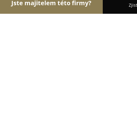
Jste majitelem této firmy?
Zjis
Orlové Groomingu
Pořadí nejlépe hodnocených 
Chvilka pro Bohyni
9.8
(36)
Vrchlabí, Horská 4
Zobrazit telefonní číslo