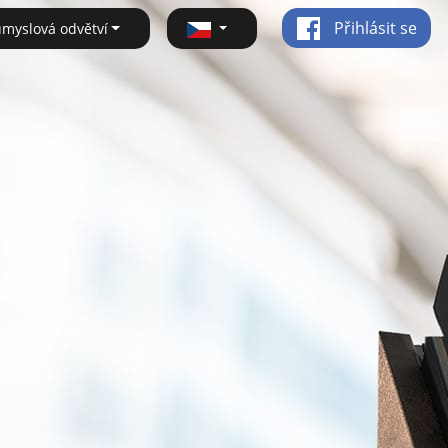
Přihlásit se
ůmyslová odvětví