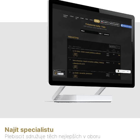
Najít specialistu
Plebiscit sdružuje těch nejlepších v oboru