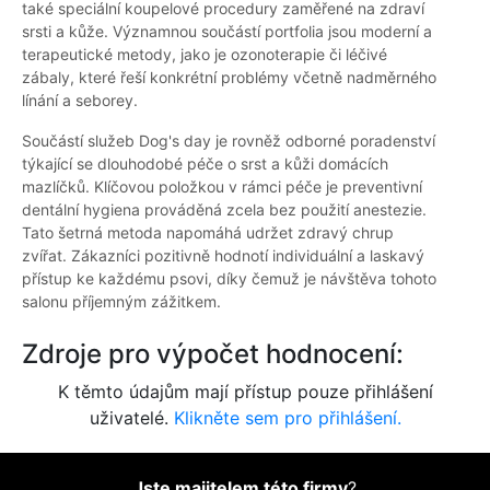
také speciální koupelové procedury zaměřené na zdraví
srsti a kůže. Významnou součástí portfolia jsou moderní a
terapeutické metody, jako je ozonoterapie či léčivé
zábaly, které řeší konkrétní problémy včetně nadměrného
línání a seborey.
Součástí služeb Dog's day je rovněž odborné poradenství
týkající se dlouhodobé péče o srst a kůži domácích
mazlíčků. Klíčovou položkou v rámci péče je preventivní
dentální hygiena prováděná zcela bez použití anestezie.
Tato šetrná metoda napomáhá udržet zdravý chrup
zvířat. Zákazníci pozitivně hodnotí individuální a laskavý
přístup ke každému psovi, díky čemuž je návštěva tohoto
salonu příjemným zážitkem.
Zdroje pro výpočet hodnocení:
K těmto údajům mají přístup pouze přihlášení
uživatelé.
Klikněte sem pro přihlášení.
Jste majitelem této firmy
?