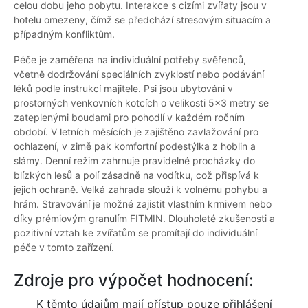
celou dobu jeho pobytu. Interakce s cizími zvířaty jsou v
hotelu omezeny, čímž se předchází stresovým situacím a
případným konfliktům.
Péče je zaměřena na individuální potřeby svěřenců,
včetně dodržování speciálních zvyklostí nebo podávání
léků podle instrukcí majitele. Psi jsou ubytováni v
prostorných venkovních kotcích o velikosti 5x3 metry se
zateplenými boudami pro pohodlí v každém ročním
období. V letních měsících je zajištěno zavlažování pro
ochlazení, v zimě pak komfortní podestýlka z hoblin a
slámy. Denní režim zahrnuje pravidelné procházky do
blízkých lesů a polí zásadně na vodítku, což přispívá k
jejich ochraně. Velká zahrada slouží k volnému pohybu a
hrám. Stravování je možné zajistit vlastním krmivem nebo
díky prémiovým granulím FITMIN. Dlouholeté zkušenosti a
pozitivní vztah ke zvířatům se promítají do individuální
péče v tomto zařízení.
Zdroje pro výpočet hodnocení:
K těmto údajům mají přístup pouze přihlášení