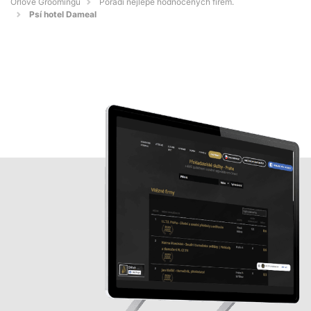
Orlové Groomingu
Pořadí nejlépe hodnocených firem.
Psí hotel Dameal