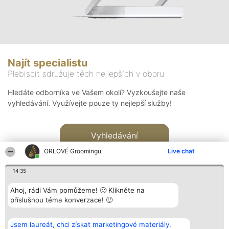
Najít specialistu
Plebiscit sdružuje těch nejlepších v oboru
Hledáte odborníka ve Vašem okolí? Vyzkoušejte naše
vyhledávání. Využívejte pouze ty nejlepší služby!
Vyhledávání
ORLOVÉ Groomingu
Live chat
14:35
Ahoj, rádi Vám pomůžeme! 🙂 Klikněte na
příslušnou téma konverzace! 🙂
Organizátor hlasování
Plebiscyt
Kontakt
Bright Side Solutions sp. z o.
Vítězové
Kontakt
Jsem laureát, chci získat marketingové materiály.
o. sp. k.
Seznam všech