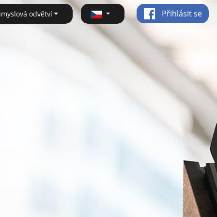
Přihlásit se
ůmyslová odvětví