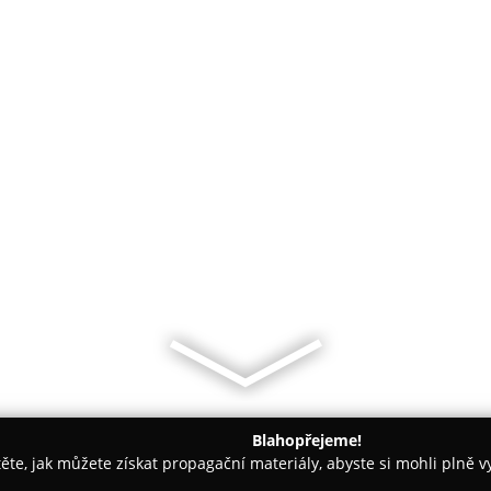
Blahopřejeme!
těte, jak můžete získat propagační materiály, abyste si mohli plně 