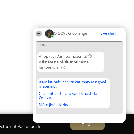
ORLOVÉ Groomingu
Live chat
08:23
Ahoj, rádi Vám pomůžeme! 🙂
Klikněte na příslušnou téma
konverzace! 🙂
Jsem laureát, chci získat marketingové
materiály.
Chci přihlásit svou společnost do
Orlové.
Mám jiné otázky.
Zjistit
vychutnat Váš úspěch.