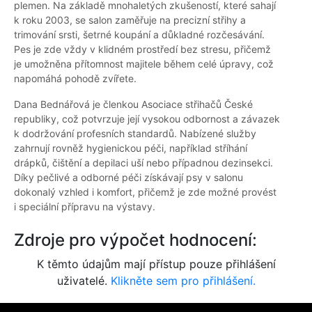
plemen. Na základě mnohaletých zkušeností, které sahají
k roku 2003, se salon zaměřuje na precizní střihy a
trimování srsti, šetrné koupání a důkladné rozčesávání.
Pes je zde vždy v klidném prostředí bez stresu, přičemž
je umožněna přítomnost majitele během celé úpravy, což
napomáhá pohodě zvířete.
Dana Bednářová je členkou Asociace střihačů České
republiky, což potvrzuje její vysokou odbornost a závazek
k dodržování profesních standardů. Nabízené služby
zahrnují rovněž hygienickou péči, například stříhání
drápků, čištění a depilaci uší nebo případnou dezinsekci.
Díky pečlivé a odborné péči získávají psy v salonu
dokonalý vzhled i komfort, přičemž je zde možné provést
i speciální přípravu na výstavy.
Zdroje pro výpočet hodnocení:
K těmto údajům mají přístup pouze přihlášení
uživatelé.
Klikněte sem pro přihlášení.