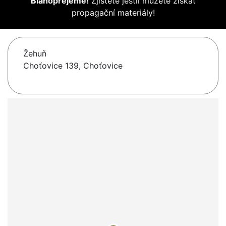
Blahopřejeme!
Zjistěte jestli můžete získat
propagační materiály!
Žehuň
Choťovice 139, Choťovice