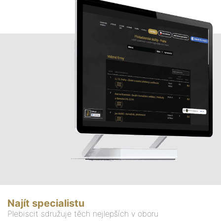
Najít specialistu
Plebiscit sdružuje těch nejlepších v oboru