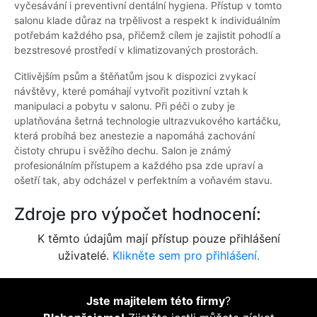
vyčesávání i preventivní dentální hygiena. Přístup v tomto
salonu klade důraz na trpělivost a respekt k individuálním
potřebám každého psa, přičemž cílem je zajistit pohodlí a
bezstresové prostředí v klimatizovaných prostorách.
Citlivějším psům a štěňatům jsou k dispozici zvykací
návštěvy, které pomáhají vytvořit pozitivní vztah k
manipulaci a pobytu v salonu. Při péči o zuby je
uplatňována šetrná technologie ultrazvukového kartáčku,
která probíhá bez anestezie a napomáhá zachování
čistoty chrupu i svěžího dechu. Salon je známý
profesionálním přístupem a každého psa zde upraví a
ošetří tak, aby odcházel v perfektním a voňavém stavu.
Zdroje pro výpočet hodnocení:
K těmto údajům mají přístup pouze přihlášení
uživatelé.
Klikněte sem pro přihlášení.
Jste majitelem této firmy
?