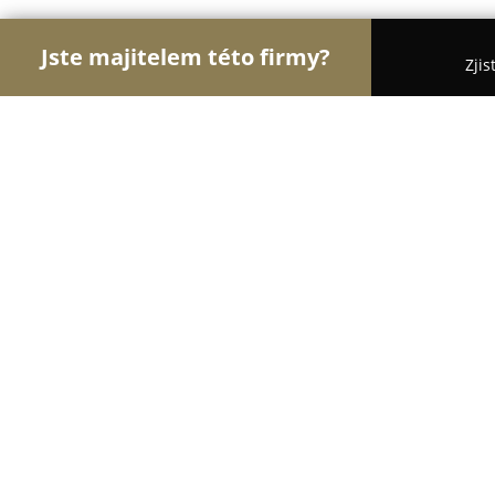
Jste majitelem této firmy?
Zjis
Orlové Groomingu
Pořadí nejlépe hodnocených 
Psí salon Galibar
8.9
(14)
Žďár nad Sázavou, Nádražní 24/591 01
Zobrazit telefonní číslo