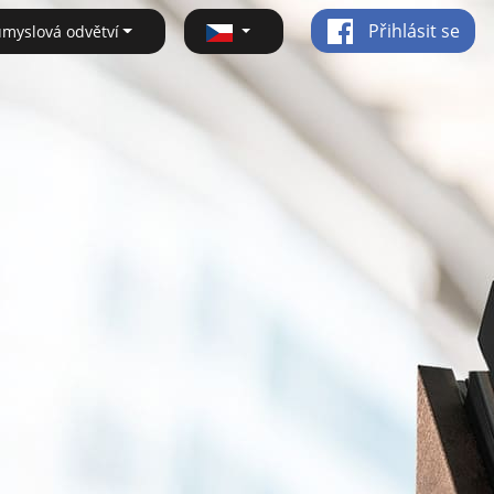
Přihlásit se
ůmyslová odvětví