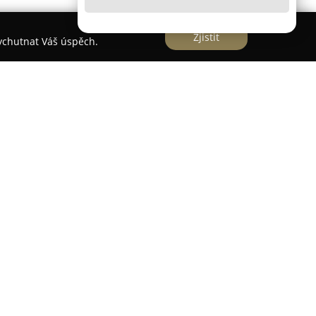
Zjistit
vychutnat Váš úspěch.
 Žďáru nad Sázavou a zaměřuje se na
srst i celkovou hygienu psů, přičemž každému
stup. Provoz tohoto salonu byl zahájen 1. dubna
esunu do větších prostor na adrese Nádražní 24.
ní, fénování, střih, trimování, zkracování drápků
aná plemena je zajištěna i speciální úprava pro
profesionální přírodní kosmetiky vysoké kvality,
 ošetření srsti. Pracovníci přizpůsobují přístup