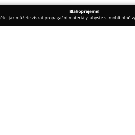
Blahopřejeme!
těte, jak můžete získat propagační materiály, abyste si mohli plně 
firem.
Psí salon Galibar
O společnosti:
Psí salon Galibar
se nachází ve
poskytování komplexní péče o 
zvířeti věnuje individuální pří
2010 a v srpnu 2016 došlo k př
Nabízené služby zahrnují koupá
a čištění uší, přičemž pro vybr
účely výstav.
Salon klade důraz na používání 
což umožňuje šetrné a efektivní