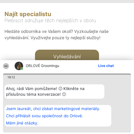
Najít specialistu
Plebiscit sdružuje těch nejlepších v oboru
Hledáte odborníka ve Vašem okolí? Vyzkoušejte naše
vyhledávání. Využívejte pouze ty nejlepší služby!
Vyhledávání
ORLOVÉ Groomingu
Live chat
19:12
Ahoj, rádi Vám pomůžeme! 🙂 Klikněte na
příslušnou téma konverzace! 🙂
Organizátor hlasování
Plebiscyt
Kontakt
Bright Side Solutions sp. z o.
Vítězové
Kontakt
Jsem laureát, chci získat marketingové materiály.
o. sp. k.
Seznam všech
ul. Ruska 22
laureátů
Chci přihlásit svou společnost do Orlové.
Wrocław 50-079
Zásady
Mám jiné otázky.
KRS 0000749100 | Regon
Pravidla
381313360 | NIP 8943132676
Zásady
ochrany