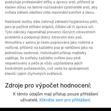
poskytuje profesionální střihy a úpravy srsti, přičemž je
kladen důraz na šetrné rozčesávání zplstnatělé srsti, aby
zvířata během ošetření cítila maximální komfort a úlevu.
Nabízené služby dále zahrnují základní hygienickou péči,
jako je pečlivé stříhání drápků, čištění uší či úprava očí.
Tyto zákroky napomáhají prevenci různých zdravotních
problémů a podporují dobrý zdravotní stav psů.
Atmosféra v salonu je často popisována jako rodinná a
vstřícná, přičemž na každého psa je nahlíženo jako na
jedinečnou osobnost. Individuální přístup majitelky
zajišťuje, že potřeby každého zvířete jsou plně
respektovány a péče je vždy uzpůsobena jejich
konkrétním požadavkům, což vede ke spokojenosti
klientů i jejich čtyřnohých svěřenců.
Zdroje pro výpočet hodnocení:
K těmto údajům mají přístup pouze přihlášení
uživatelé.
Klikněte sem pro přihlášení.