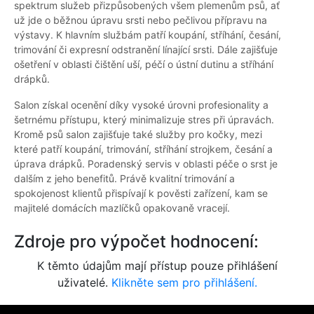
spektrum služeb přizpůsobených všem plemenům psů, ať
už jde o běžnou úpravu srsti nebo pečlivou přípravu na
výstavy. K hlavním službám patří koupání, stříhání, česání,
trimování či expresní odstranění línající srsti. Dále zajišťuje
ošetření v oblasti čištění uší, péčí o ústní dutinu a stříhání
drápků.
Salon získal ocenění díky vysoké úrovni profesionality a
šetrnému přístupu, který minimalizuje stres při úpravách.
Kromě psů salon zajišťuje také služby pro kočky, mezi
které patří koupání, trimování, stříhání strojkem, česání a
úprava drápků. Poradenský servis v oblasti péče o srst je
dalším z jeho benefitů. Právě kvalitní trimování a
spokojenost klientů přispívají k pověsti zařízení, kam se
majitelé domácích mazlíčků opakovaně vracejí.
Zdroje pro výpočet hodnocení:
K těmto údajům mají přístup pouze přihlášení
uživatelé.
Klikněte sem pro přihlášení.