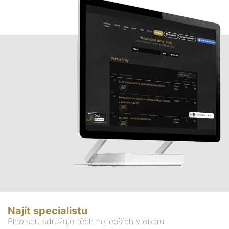
Najít specialistu
Plebiscit sdružuje těch nejlepších v oboru