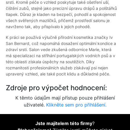
srsti. Kromě péče o vzhled poskytuje také ošetření uší,
čištění zubů, stejně jako precizní úpravu drápů a polštářků
tlapek. Důraz je kladen na bezpečí, pohodlí a spokojenost
všech svěřených mazlíčků, přičemž prostředí salonu je
navrženo tak, aby přispívalo k jejich pohodě.
K práci se používá výlučně přírodní kosmetika značky Iv
San Bernard, což napomáhá dosažení optimální kondice a
zdraví srsti. Salon vede zkušená odbornice Marie, která
má specializaci na stříhání portugalských vodních psů a v
této oblasti získala úspěchy na soutěžích. Díky
rozmanitosti profesionálních služeb získávají psi nejen
upravený vzhled, ale také pocit klidu a důkladné péče.
Zdroje pro výpočet hodnocení:
K těmto údajům mají přístup pouze přihlášení
uživatelé.
Klikněte sem pro přihlášení.
Jste majitelem této firmy
?