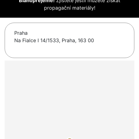
Blahopřejeme!
Zjistěte jestli můžete získat
propagační materiály!
Praha
Na Fialce I 14/1533, Praha, 163 00