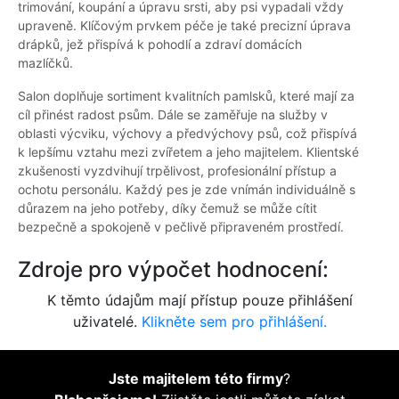
trimování, koupání a úpravu srsti, aby psi vypadali vždy
upraveně. Klíčovým prvkem péče je také precizní úprava
drápků, jež přispívá k pohodlí a zdraví domácích
mazlíčků.
Salon doplňuje sortiment kvalitních pamlsků, které mají za
cíl přinést radost psům. Dále se zaměřuje na služby v
oblasti výcviku, výchovy a předvýchovy psů, což přispívá
k lepšímu vztahu mezi zvířetem a jeho majitelem. Klientské
zkušenosti vyzdvihují trpělivost, profesionální přístup a
ochotu personálu. Každý pes je zde vnímán individuálně s
důrazem na jeho potřeby, díky čemuž se může cítit
bezpečně a spokojeně v pečlivě připraveném prostředí.
Zdroje pro výpočet hodnocení:
K těmto údajům mají přístup pouze přihlášení
uživatelé.
Klikněte sem pro přihlášení.
Jste majitelem této firmy
?