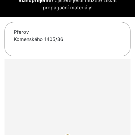
Blahopřejeme!
Zjistěte jestli můžete získat
propagační materiály!
Přerov
Komenského 1405/36