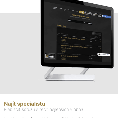
Najít specialistu
Plebiscit sdružuje těch nejlepších v oboru