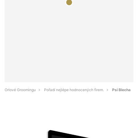
Orlové Groomingu
Pořadí nejlépe hodnocených firem.
Psí Blecha