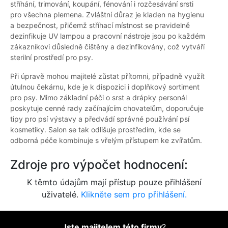
stříhání, trimování, koupání, fénování i rozčesávání srsti
pro všechna plemena. Zvláštní důraz je kladen na hygienu
a bezpečnost, přičemž stříhací místnost se pravidelně
dezinfikuje UV lampou a pracovní nástroje jsou po každém
zákazníkovi důsledně čištěny a dezinfikovány, což vytváří
sterilní prostředí pro psy.
Při úpravě mohou majitelé zůstat přítomni, případně využít
útulnou čekárnu, kde je k dispozici i doplňkový sortiment
pro psy. Mimo základní péči o srst a drápky personál
poskytuje cenné rady začínajícím chovatelům, doporučuje
tipy pro psí výstavy a předvádí správné používání psí
kosmetiky. Salon se tak odlišuje prostředím, kde se
odborná péče kombinuje s vřelým přístupem ke zvířatům.
Zdroje pro výpočet hodnocení:
K těmto údajům mají přístup pouze přihlášení
uživatelé.
Klikněte sem pro přihlášení.
Jste majitelem této firmy
?