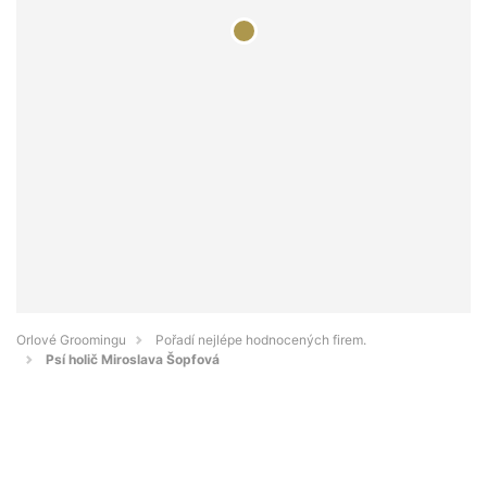
Orlové Groomingu
Pořadí nejlépe hodnocených firem.
Psí holič Miroslava Šopfová