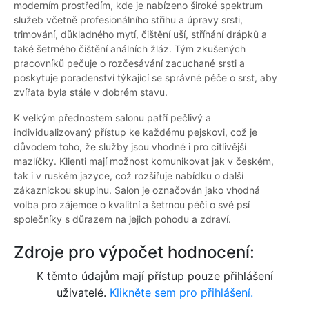
moderním prostředím, kde je nabízeno široké spektrum
služeb včetně profesionálního střihu a úpravy srsti,
trimování, důkladného mytí, čištění uší, stříhání drápků a
také šetrného čištění análních žláz. Tým zkušených
pracovníků pečuje o rozčesávání zacuchané srsti a
poskytuje poradenství týkající se správné péče o srst, aby
zvířata byla stále v dobrém stavu.
K velkým přednostem salonu patří pečlivý a
individualizovaný přístup ke každému pejskovi, což je
důvodem toho, že služby jsou vhodné i pro citlivější
mazlíčky. Klienti mají možnost komunikovat jak v českém,
tak i v ruském jazyce, což rozšiřuje nabídku o další
zákaznickou skupinu. Salon je označován jako vhodná
volba pro zájemce o kvalitní a šetrnou péči o své psí
společníky s důrazem na jejich pohodu a zdraví.
Zdroje pro výpočet hodnocení:
K těmto údajům mají přístup pouze přihlášení
uživatelé.
Klikněte sem pro přihlášení.