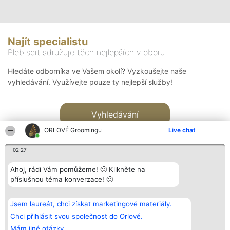
Najít specialistu
Plebiscit sdružuje těch nejlepších v oboru
Hledáte odborníka ve Vašem okolí? Vyzkoušejte naše
vyhledávání. Využívejte pouze ty nejlepší služby!
Vyhledávání
ORLOVÉ Groomingu
Live chat
02:27
Ahoj, rádi Vám pomůžeme! 🙂 Klikněte na
příslušnou téma konverzace! 🙂
Organizátor hlasování
Plebiscyt
Kontakt
Bright Side Solutions sp. z o.
Vítězové
Kontakt
Jsem laureát, chci získat marketingové materiály.
o. sp. k.
Seznam všech
ul. Ruska 22
laureátů
Chci přihlásit svou společnost do Orlové.
Wrocław 50-079
Zásady
Mám jiné otázky.
KRS 0000749100 | Regon
Pravidla