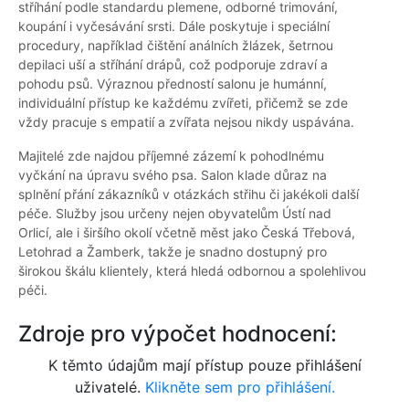
stříhání podle standardu plemene, odborné trimování,
koupání i vyčesávání srsti. Dále poskytuje i speciální
procedury, například čištění análních žlázek, šetrnou
depilaci uší a stříhání drápů, což podporuje zdraví a
pohodu psů. Výraznou předností salonu je humánní,
individuální přístup ke každému zvířeti, přičemž se zde
vždy pracuje s empatií a zvířata nejsou nikdy uspávána.
Majitelé zde najdou příjemné zázemí k pohodlnému
vyčkání na úpravu svého psa. Salon klade důraz na
splnění přání zákazníků v otázkách střihu či jakékoli další
péče. Služby jsou určeny nejen obyvatelům Ústí nad
Orlicí, ale i širšího okolí včetně měst jako Česká Třebová,
Letohrad a Žamberk, takže je snadno dostupný pro
širokou škálu klientely, která hledá odbornou a spolehlivou
péči.
Zdroje pro výpočet hodnocení:
K těmto údajům mají přístup pouze přihlášení
uživatelé.
Klikněte sem pro přihlášení.