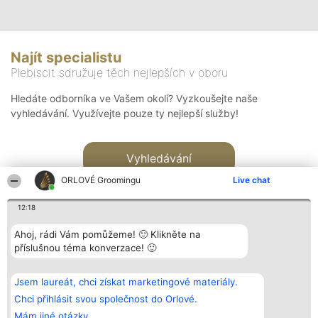
Najít specialistu
Plebiscit sdružuje těch nejlepších v oboru
Hledáte odborníka ve Vašem okolí? Vyzkoušejte naše
vyhledávání. Využívejte pouze ty nejlepší služby!
Vyhledávání
ORLOVÉ Groomingu
Live chat
12:18
Ahoj, rádi Vám pomůžeme! 🙂 Klikněte na
příslušnou téma konverzace! 🙂
Organizátor hlasování
Plebiscyt
Kontakt
Bright Side Solutions sp. z o.
Vítězové
Kontakt
Jsem laureát, chci získat marketingové materiály.
o. sp. k.
Seznam všech
ul. Ruska 22
laureátů
Chci přihlásit svou společnost do Orlové.
Wrocław 50-079
Zásady
Mám jiné otázky.
KRS 0000749100 | Regon
Pravidla