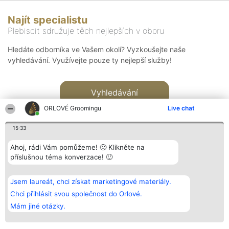
Najít specialistu
Plebiscit sdružuje těch nejlepších v oboru
Hledáte odborníka ve Vašem okolí? Vyzkoušejte naše
vyhledávání. Využívejte pouze ty nejlepší služby!
Vyhledávání
ORLOVÉ Groomingu
Live chat
15:33
Ahoj, rádi Vám pomůžeme! 🙂 Klikněte na
příslušnou téma konverzace! 🙂
Organizátor hlasování
Plebiscyt
Kontakt
Bright Side Solutions sp. z o.
Vítězové
Kontakt
Jsem laureát, chci získat marketingové materiály.
o. sp. k.
Seznam všech
ul. Ruska 22
laureátů
Chci přihlásit svou společnost do Orlové.
Wrocław 50-079
Zásady
Mám jiné otázky.
KRS 0000749100 | Regon
Pravidla
381313360 | NIP 8943132676
Zásady
ochrany
osobních údajů