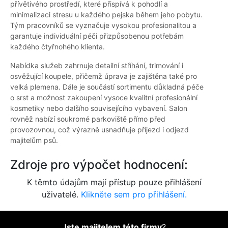
přívětivého prostředí, které přispívá k pohodlí a
minimalizaci stresu u každého pejska během jeho pobytu.
Tým pracovníků se vyznačuje vysokou profesionalitou a
garantuje individuální péči přizpůsobenou potřebám
každého čtyřnohého klienta.
Nabídka služeb zahrnuje detailní stříhání, trimování i
osvěžující koupele, přičemž úprava je zajištěna také pro
velká plemena. Dále je součástí sortimentu důkladná péče
o srst a možnost zakoupení vysoce kvalitní profesionální
kosmetiky nebo dalšího souvisejícího vybavení. Salon
rovněž nabízí soukromé parkoviště přímo před
provozovnou, což výrazně usnadňuje příjezd i odjezd
majitelům psů.
Zdroje pro výpočet hodnocení:
K těmto údajům mají přístup pouze přihlášení
uživatelé.
Klikněte sem pro přihlášení.
Jste majitelem této firmy
?