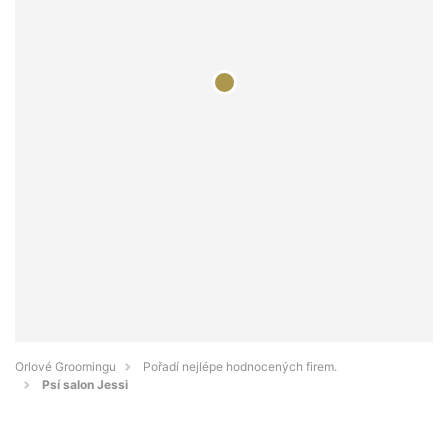
Orlové Groomingu
Pořadí nejlépe hodnocených firem.
Psí salon Jessi