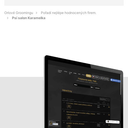
Orlové Groomingu
Pořadí nejlépe hodnocených firem.
Psí salon Karamelka