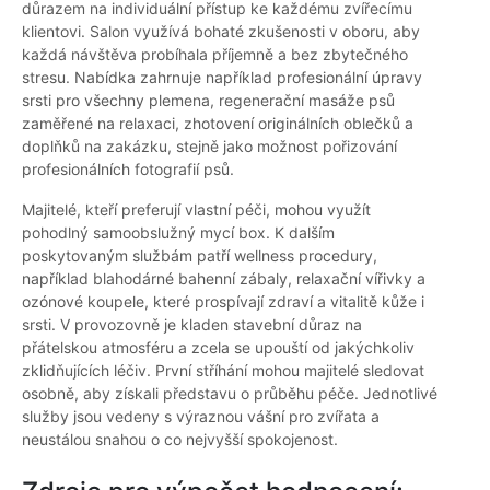
důrazem na individuální přístup ke každému zvířecímu
klientovi. Salon využívá bohaté zkušenosti v oboru, aby
každá návštěva probíhala příjemně a bez zbytečného
stresu. Nabídka zahrnuje například profesionální úpravy
srsti pro všechny plemena, regenerační masáže psů
zaměřené na relaxaci, zhotovení originálních oblečků a
doplňků na zakázku, stejně jako možnost pořizování
profesionálních fotografií psů.
Majitelé, kteří preferují vlastní péči, mohou využít
pohodlný samoobslužný mycí box. K dalším
poskytovaným službám patří wellness procedury,
například blahodárné bahenní zábaly, relaxační vířivky a
ozónové koupele, které prospívají zdraví a vitalitě kůže i
srsti. V provozovně je kladen stavební důraz na
přátelskou atmosféru a zcela se upouští od jakýchkoliv
zklidňujících léčiv. První stříhání mohou majitelé sledovat
osobně, aby získali představu o průběhu péče. Jednotlivé
služby jsou vedeny s výraznou vášní pro zvířata a
neustálou snahou o co nejvyšší spokojenost.