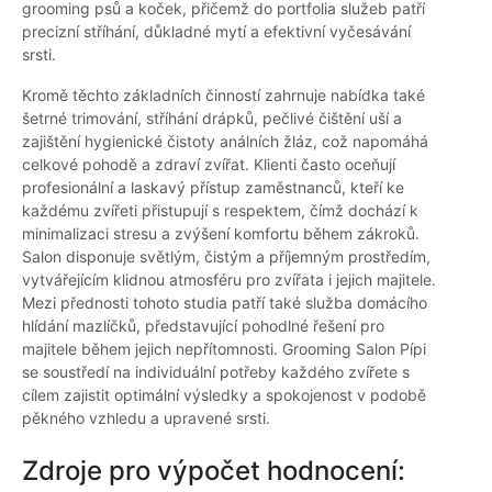
grooming psů a koček, přičemž do portfolia služeb patří
precizní stříhání, důkladné mytí a efektivní vyčesávání
srsti.
Kromě těchto základních činností zahrnuje nabídka také
šetrné trimování, stříhání drápků, pečlivé čištění uší a
zajištění hygienické čistoty análních žláz, což napomáhá
celkové pohodě a zdraví zvířat. Klienti často oceňují
profesionální a laskavý přístup zaměstnanců, kteří ke
každému zvířeti přistupují s respektem, čímž dochází k
minimalizaci stresu a zvýšení komfortu během zákroků.
Salon disponuje světlým, čistým a příjemným prostředím,
vytvářejícím klidnou atmosféru pro zvířata i jejich majitele.
Mezi přednosti tohoto studia patří také služba domácího
hlídání mazlíčků, představující pohodlné řešení pro
majitele během jejich nepřítomnosti. Grooming Salon Pípi
se soustředí na individuální potřeby každého zvířete s
cílem zajistit optimální výsledky a spokojenost v podobě
pěkného vzhledu a upravené srsti.
Zdroje pro výpočet hodnocení: