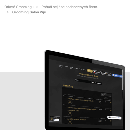
Orlové Groomingu
Pořadí nejlépe hodnocených firem.
Grooming Salon Pípi