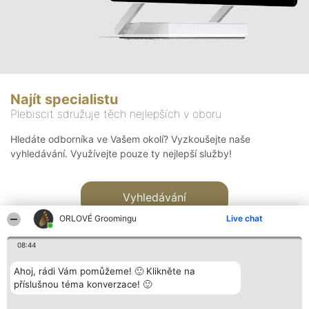
Najít specialistu
Plebiscit sdružuje těch nejlepších v oboru
Hledáte odborníka ve Vašem okolí? Vyzkoušejte naše
vyhledávání. Využívejte pouze ty nejlepší služby!
Vyhledávání
ORLOVÉ Groomingu
Live chat
08:44
Ahoj, rádi Vám pomůžeme! 🙂 Klikněte na
příslušnou téma konverzace! 🙂
Organizátor hlasování
Plebiscyt
Kontakt
Bright Side Solutions sp. z o.
Vítězové
Kontakt