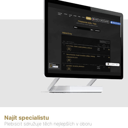
Najít specialistu
Plebiscit sdružuje těch nejlepších v oboru