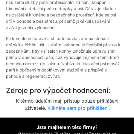
nabízené služby patří profesionální stříhání, koupání,
trimování a detailní péče o drápky a uši. Důraz je kladen
na zajištění klidného a bezpečného prostředí, kde se psi
cítí v pohodě a bez stresu, přičemž jakékoli uspávání
zvířat je zcela vyloučeno.
Ke kompletní úpravě srsti patří navíc zdarma stříhání
drápků a čištění uší. Unikátní výhodou je flexibilní přístup k
zákazníkům, kdy Psí salon Ronny umožňuje úpravu srsti
přímo v domácnosti psa, což vyhovuje zejména těm, kteří
nemohou dorazit do salonu. Nabízená relaxační psí masáž
patří k oblíbeným doplňkovým službám a přispívá k
pohodě a regeneraci zvířat.
Zdroje pro výpočet hodnocení:
K těmto údajům mají přístup pouze přihlášení
uživatelé.
Klikněte sem pro přihlášení.
Jste majitelem této firmy
?