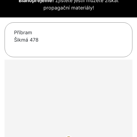
Blahopřejeme!
Zjistěte jestli můžete získat
propagační materiály!
Příbram
Šikmá 478