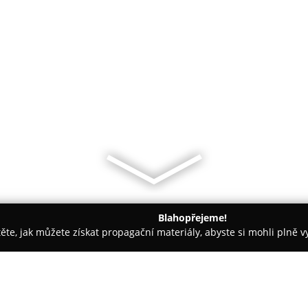
Blahopřejeme!
těte, jak můžete získat propagační materiály, abyste si mohli plně 
firem.
Psí salon (úprava a stříhání psů) Galiny Andělové