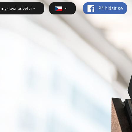
Přihlásit se
ůmyslová odvětví