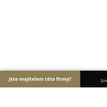
Jste majitelem této firmy?
Zjis
Orlové Groomingu
Pořadí nejlépe hodnocených 