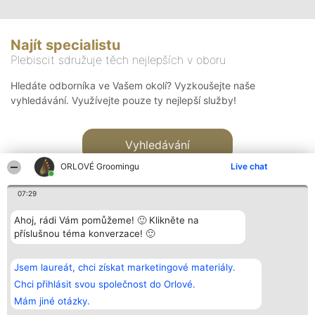
Najít specialistu
Plebiscit sdružuje těch nejlepších v oboru
Hledáte odborníka ve Vašem okolí? Vyzkoušejte naše
vyhledávání. Využívejte pouze ty nejlepší služby!
Vyhledávání
ORLOVÉ Groomingu
Live chat
07:29
Ahoj, rádi Vám pomůžeme! 🙂 Klikněte na
příslušnou téma konverzace! 🙂
Organizátor hlasování
Plebiscyt
Kontakt
Bright Side Solutions sp. z o.
Vítězové
Kontakt
Jsem laureát, chci získat marketingové materiály.
o. sp. k.
Seznam všech
ul. Ruska 22
laureátů
Chci přihlásit svou společnost do Orlové.
Wrocław 50-079
Zásady
Mám jiné otázky.
KRS 0000749100 | Regon
Pravidla
381313360 | NIP 8943132676
Zásady