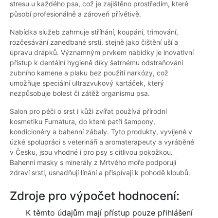
stresu u každého psa, což je zajištěno prostředím, které
působí profesionálně a zároveň přívětivě.
Nabídka služeb zahrnuje stříhání, koupání, trimování,
rozčesávání zanedbané srsti, stejně jako čištění uší a
úpravu drápků. Významným prvkem nabídky je inovativní
přístup k dentální hygieně díky šetrnému odstraňování
zubního kamene a plaku bez použití narkózy, což
umožňuje speciální ultrazvukový kartáček, který
nezpůsobuje bolest či zátěž organismu psa.
Salon pro péči o srst i kůži zvířat používá přírodní
kosmetiku Furnatura, do které patří šampony,
kondicionéry a bahenní zábaly. Tyto produkty, vyvíjené v
úzké spolupráci s veterináři a aromaterapeuty a vyráběné
v Česku, jsou vhodné i pro psy s citlivou pokožkou.
Bahenní masky s minerály z Mrtvého moře podporují
zdraví srsti, usnadňují línání a přispívají k pohodě kloubů.
Zdroje pro výpočet hodnocení:
K těmto údajům mají přístup pouze přihlášení