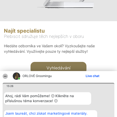
Najít specialistu
Plebiscit sdružuje těch nejlepších v oboru
Hledáte odborníka ve Vašem okolí? Vyzkoušejte naše
vyhledávání. Využívejte pouze ty nejlepší služby!
Vyhledávání
ORLOVÉ Groomingu
Live chat
15:26
Ahoj, rádi Vám pomůžeme! 🙂 Klikněte na
příslušnou téma konverzace! 🙂
Organizátor hlasování
Plebiscyt
Kontakt
Bright Side Solutions sp. z o.
Vítězové
Kontakt
Jsem laureát, chci získat marketingové materiály.
o. sp. k.
Seznam všech