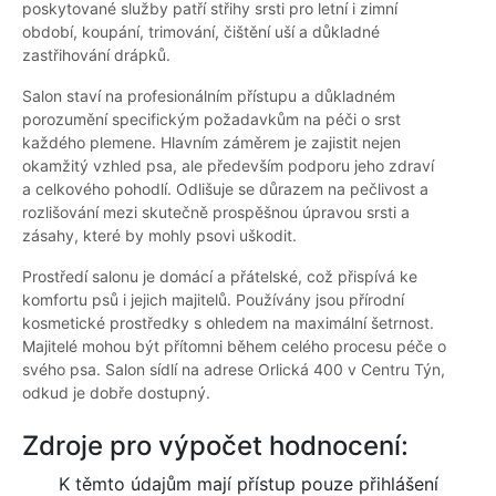
poskytované služby patří střihy srsti pro letní i zimní
období, koupání, trimování, čištění uší a důkladné
zastřihování drápků.
Salon staví na profesionálním přístupu a důkladném
porozumění specifickým požadavkům na péči o srst
každého plemene. Hlavním záměrem je zajistit nejen
okamžitý vzhled psa, ale především podporu jeho zdraví
a celkového pohodlí. Odlišuje se důrazem na pečlivost a
rozlišování mezi skutečně prospěšnou úpravou srsti a
zásahy, které by mohly psovi uškodit.
Prostředí salonu je domácí a přátelské, což přispívá ke
komfortu psů i jejich majitelů. Používány jsou přírodní
kosmetické prostředky s ohledem na maximální šetrnost.
Majitelé mohou být přítomni během celého procesu péče o
svého psa. Salon sídlí na adrese Orlická 400 v Centru Týn,
odkud je dobře dostupný.
Zdroje pro výpočet hodnocení:
K těmto údajům mají přístup pouze přihlášení