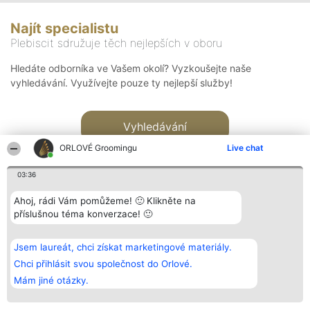
Najít specialistu
Plebiscit sdružuje těch nejlepších v oboru
Hledáte odborníka ve Vašem okolí? Vyzkoušejte naše
vyhledávání. Využívejte pouze ty nejlepší služby!
Vyhledávání
ORLOVÉ Groomingu
Live chat
03:36
Ahoj, rádi Vám pomůžeme! 🙂 Klikněte na
příslušnou téma konverzace! 🙂
Organizátor hlasování
Plebiscyt
Kontakt
Bright Side Solutions sp. z o.
Vítězové
Kontakt
Jsem laureát, chci získat marketingové materiály.
o. sp. k.
Seznam všech
ul. Ruska 22
laureátů
Chci přihlásit svou společnost do Orlové.
Wrocław 50-079
Zásady
Mám jiné otázky.
KRS 0000749100 | Regon
Pravidla
381313360 | NIP 8943132676
Zásady
ochrany