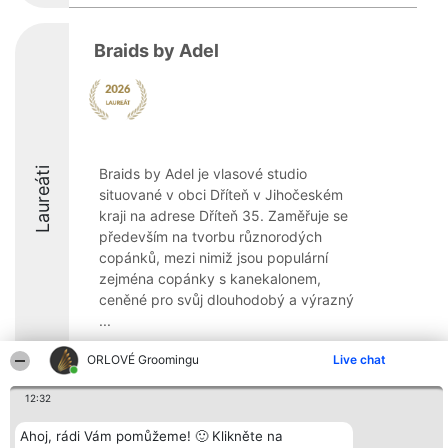
Braids by Adel
Laureáti
Braids by Adel je vlasové studio
situované v obci Dříteň v Jihočeském
kraji na adrese Dříteň 35. Zaměřuje se
především na tvorbu různorodých
copánků, mezi nimiž jsou populární
zejména copánky s kanekalonem,
ceněné pro svůj dlouhodobý a výrazný
...
9.2
ORLOVÉ Groomingu
Live chat
12:32
Organizátor hlasování
Plebiscyt
Kontakt
Ahoj, rádi Vám pomůžeme! 🙂 Klikněte na
Bright Side Solutions sp. z o.
Vítězové
Kontakt